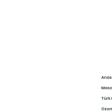
Anas
Masa
Türk
Ozon