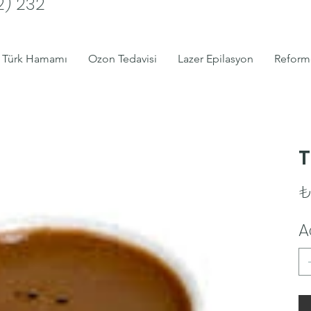
2) 232
Türk Hamamı
Ozon Tedavisi
Lazer Epilasyon
Reform
T
Fiya
₺
A