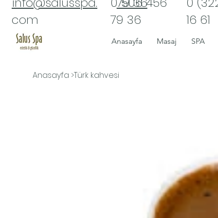
info@salusspa.
​0 506 456
79 36
0 (32
com
79 36
16 61
Anasayfa
Masaj
SPA
Anasayfa
>
Türk kahvesi