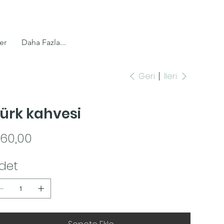
er
Daha Fazla...
Geri
İleri
ürk kahvesi
t
60,00
det