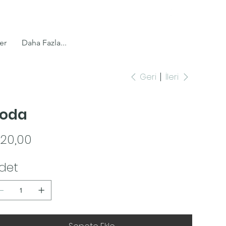
er
Daha Fazla...
Geri
İleri
oda
t
20,00
det