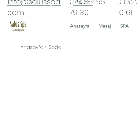
info@salusspa.
​0 506 456
79 36
0 (32
com
79 36
16 61
Anasayfa
Masaj
SPA
Anasayfa
>
Soda