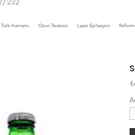
2) 232
Türk Hamamı
Ozon Tedavisi
Lazer Epilasyon
Reform
S
Fiya
₺
A