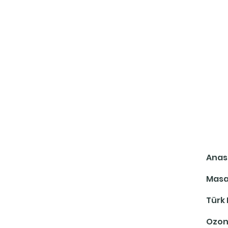
Anas
Masa
Türk
Ozon