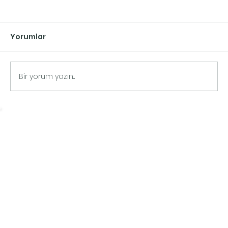
Yorumlar
Bir yorum yazın...
Bali Masajının Rahatlatıcı Dünyasını
Keşfedin