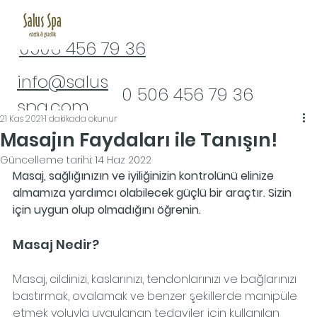
​0506 456 79 36
info@salus
​0 506 456 79 36
spa.com
21 Kas 2021
1 dakikada okunur
0 (322) 232 16 61
Masajın Faydaları ile Tanışın!
Güncelleme tarihi:
14 Haz 2022
Masaj, sağlığınızın ve iyiliğinizin kontrolünü elinize 
almamıza yardımcı olabilecek güçlü bir araçtır. Sizin 
için uygun olup olmadığını öğrenin.
Masaj Nedir?
Masaj, cildinizi, kaslarınızı, tendonlarınızı ve bağlarınızı 
bastırmak, ovalamak ve benzer şekillerde manipüle 
etmek yoluyla uygulanan tedaviler için kullanılan 